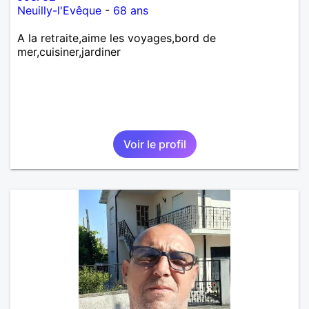
Neuilly-l'Evêque
-
68 ans
A la retraite,aime les voyages,bord de
mer,cuisiner,jardiner
Voir le profil