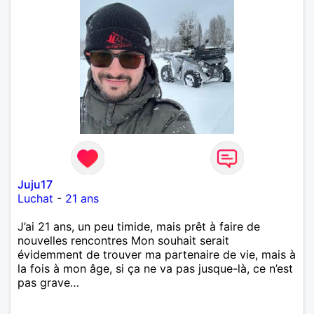
Juju17
Luchat
-
21 ans
J’ai 21 ans, un peu timide, mais prêt à faire de
nouvelles rencontres Mon souhait serait
évidemment de trouver ma partenaire de vie, mais à
la fois à mon âge, si ça ne va pas jusque-là, ce n’est
pas grave…