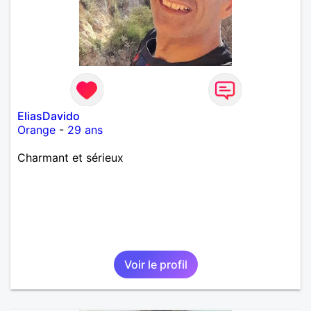
EliasDavido
Orange
-
29 ans
Charmant et sérieux
Voir le profil