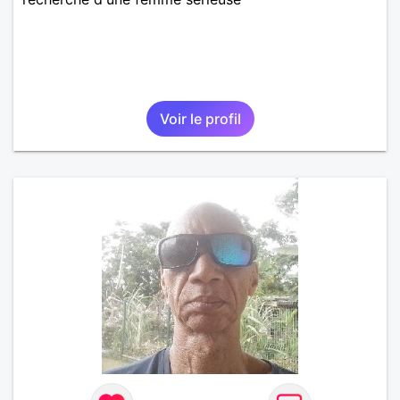
Voir le profil