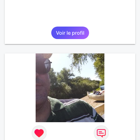
Voir le profil