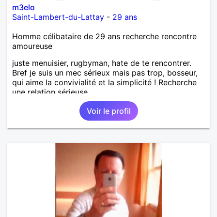
m3elo
Saint-Lambert-du-Lattay
-
29 ans
Homme célibataire de 29 ans recherche rencontre
amoureuse
juste menuisier, rugbyman, hate de te rencontrer.
Bref je suis un mec sérieux mais pas trop, bosseur,
qui aime la convivialité et la simplicité ! Recherche
une relation sérieuse.
Voir le profil