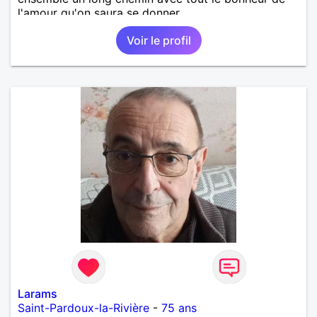
l'amour qu'on saura se donner.
Voir le profil
Larams
Saint-Pardoux-la-Rivière
-
75 ans