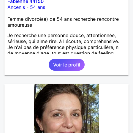
Fabienne 44150
Ancenis
-
54 ans
Femme divorcé(e) de 54 ans recherche rencontre
amoureuse
Je recherche une personne douce, attentionnée,
sérieuse, qui aime rire, à l'écoute, compréhensive.
Je n'ai pas de préférence physique particulière, ni
de moyenne d'age, tout est question de feeling.
Voir le profil