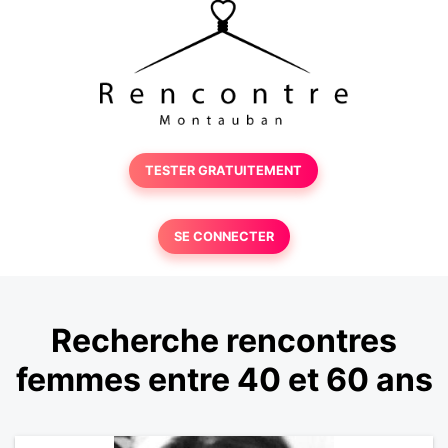
TESTER GRATUITEMENT
SE CONNECTER
Recherche rencontres
femmes entre 40 et 60 ans