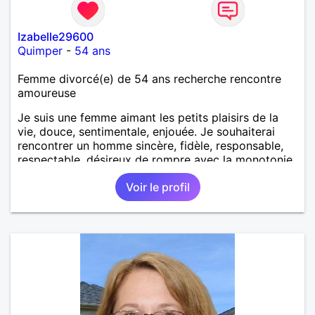
Izabelle29600
Quimper
-
54 ans
Femme divorcé(e) de 54 ans recherche rencontre
amoureuse
Je suis une femme aimant les petits plaisirs de la
vie, douce, sentimentale, enjouée. Je souhaiterai
rencontrer un homme sincère, fidèle, responsable,
respectable, désireux de rompre avec la monotonie
du célibat et voir la vie autrement.
Voir le profil