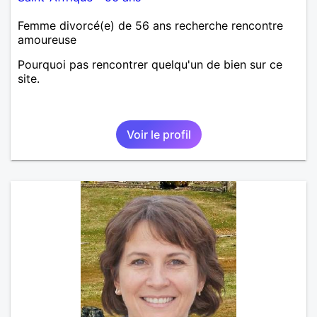
Femme divorcé(e) de 56 ans recherche rencontre
amoureuse
Pourquoi pas rencontrer quelqu'un de bien sur ce
site.
Voir le profil