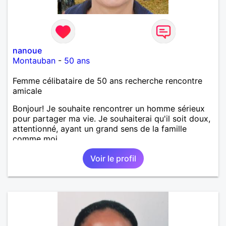
nanoue
Montauban
-
50 ans
Femme célibataire de 50 ans recherche rencontre
amicale
Bonjour! Je souhaite rencontrer un homme sérieux
pour partager ma vie. Je souhaiterai qu'il soit doux,
attentionné, ayant un grand sens de la famille
comme moi.
Voir le profil