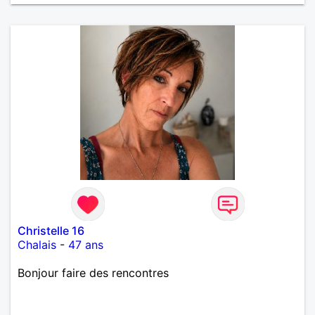
Christelle 16
Chalais
-
47 ans
Bonjour faire des rencontres