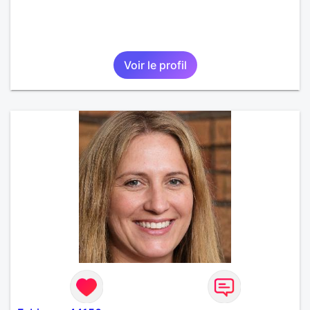
Voir le profil