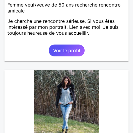
Femme veuf/veuve de 50 ans recherche rencontre
amicale
Je cherche une rencontre sérieuse. Si vous êtes
intéressé par mon portrait. Lien avec moi. Je suis
toujours heureuse de vous accueillir.
Voir le profil