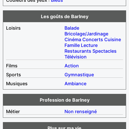
Les goûts de Barlney
Loisirs
Balade
Bricolage/Jardinage
Cinéma
Concerts
Cuisine
Famille
Lecture
Restaurants
Spectacles
Télévision
Films
Action
Sports
Gymnastique
Musiques
Ambiance
Profession de Barlney
Métier
Non renseigné
Plus sur ma vie