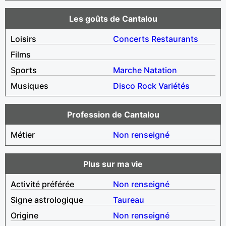
Les goûts de Cantalou
Loisirs
Concerts
Restaurants
Films
Sports
Marche
Natation
Musiques
Disco
Rock
Variétés
Profession de Cantalou
Métier
Non renseigné
Plus sur ma vie
Activité préférée
Non renseigné
Signe astrologique
Taureau
Origine
Non renseigné