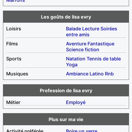
Les goûts de lisa evry
Loisirs
Balade
Lecture
Soirées
entre amis
Films
Aventure
Fantastique
Science fiction
Sports
Natation
Tennis de table
Yoga
Musiques
Ambiance
Latino
Rnb
Profession de lisa evry
Métier
Employé
Plus sur ma vie
Activité préférée
Boire un verre