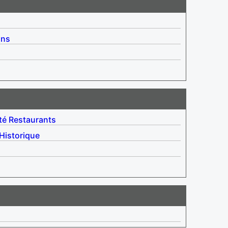
ins
té
Restaurants
Historique