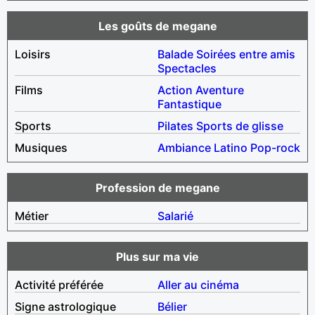
Les goûts de megane
Loisirs
Balade
Soirées entre amis
Spectacles
Films
Action
Aventure
Fantastique
Sports
Pilates
Sports de glisse
Musiques
Ambiance
Latino
Pop-rock
Profession de megane
Métier
Salarié
Plus sur ma vie
Activité préférée
Aller au cinéma
Signe astrologique
Bélier