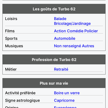
Les goûts de Turbo 62
Loisirs
Balade
Bricolage/Jardinage
Films
Action
Comédie
Policier
Sports
Automobile
Musiques
Non renseigné
Autres
Profession de Turbo 62
Métier
Retraité
Plus sur ma vie
Activité préférée
Boire un verre
Signe astrologique
Capricorne
Origine
Européenne